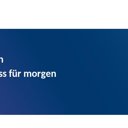
n
s für morgen