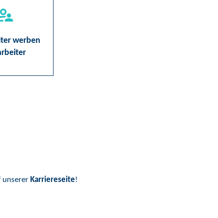
iter werben
rbeiter
f unserer
Karriereseite
!