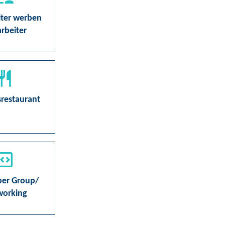
iter werben
rbeiter
srestaurant
per Group/
working