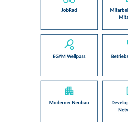
JobRad
Mitarbe
Mita
EGYM Wellpass
Betrieb
Moderner Neubau
Develo
Net