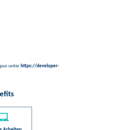
mpus unter
https://developer-
efits
s Arbeiten